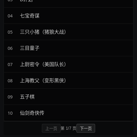
七宝奇谋
04
三只小猪（猪狼大战）
05
三目童子
06
上尉密令（美国队长）
07
上海教父（变形黑侠）
08
五子棋
09
仙剑奇侠传
10
第 1/7 页
上一页
下一页